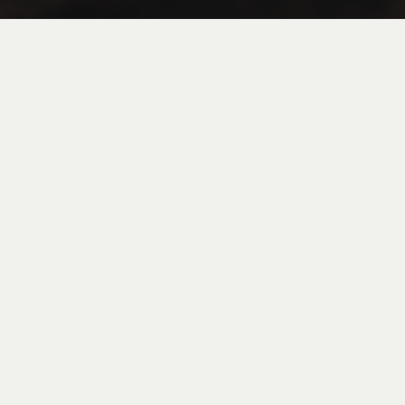
Coffee
Tea
Flan in Jar
FAQ
Contact Info